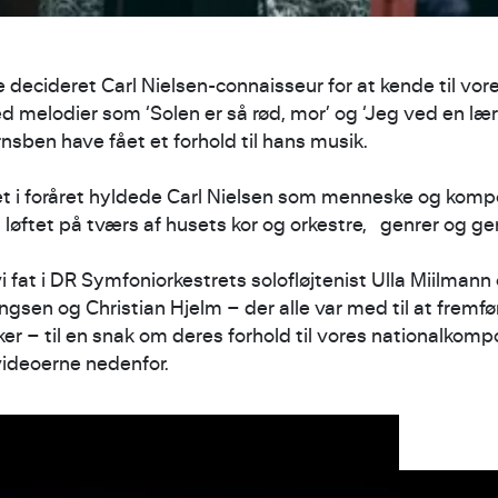
decideret Carl Nielsen-connaisseur for at kende til vor
 melodier som ‘Solen er så rød, mor’ og ‘Jeg ved en lær
nsben have fået et forhold til hans musik.
 i foråret hyldede Carl Nielsen som menneske og kompo
 løftet på tværs af husets kor og orkestre, genrer og g
i fat i DR Symfoniorkestrets solofløjtenist Ulla Miilmann
sen og Christian Hjelm – der alle var med til at fremfø
ker – til en snak om deres forhold til vores nationalkomp
videoerne nedenfor.