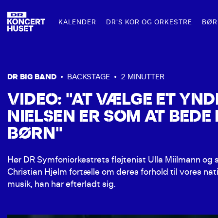
KALENDER
DR'S KOR OG ORKESTRE
BØR
FOR FAMILIER
MAD OG DRIKKE
LEJ DR KONCERTHUSET
FOR SK
R
DR SYMFONIORKESTRET
DR BIG BAND
•
BACKSTAGE
•
2 MINUTTER
VIDEO: "AT VÆLGE ET YN
DR PIGEKORET
FAMILIEKONCERTER
RESTAURANT KLANG
TIL KONCERTER
SKOLEKO
F
NIELSEN ER SOM AT BEDE
DR BIG BAND
BARER I DR KONCERTHUSET
TIL KONFERENCER OG EVENTS
UNDERVI
Ø
BØRN"
DR VOKALENSEMBLET
SKOLERN
DR KONCERTKORET
Hør DR Symfoniorkestrets fløjtenist Ulla Miilmann 
Christian Hjelm fortælle om deres forhold til vores na
DR KORSKOLEN
musik, han har efterladt sig.