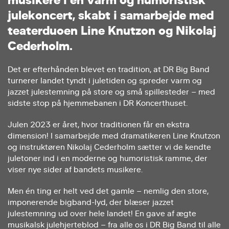
j
u
l
e
k
o
n
c
e
r
t
,
s
k
a
b
t
i
s
a
m
a
r
b
e
j
d
e
m
e
d
t
e
a
t
e
r
d
u
o
e
n
L
i
n
e
K
n
u
t
z
o
n
o
g
N
i
k
o
l
a
j
C
e
d
e
r
h
o
l
m
.
Det er efterhånden blevet en tradition, at DR Big Band
turnerer landet tyndt i juletiden og spreder varm og
jazzet julestemning på store og små spillesteder – med
sidste stop på hjemmebanen i DR Koncerthuset.
Julen 2023 er året, hvor traditionen får en ekstra
dimension! I samarbejde med dramatikeren Line Knutzon
og instruktøren Nikolaj Cederholm sætter vi de kendte
juletoner ind i en moderne og humoristisk ramme, der
viser nye sider af bandets musikere.
Men én ting er helt ved det gamle – nemlig den store,
imponerende bigband-lyd, der blæser jazzet
julestemning ud over hele landet! En gave af ægte
musikalsk julehjerteblod – fra alle os i DR Big Band til alle