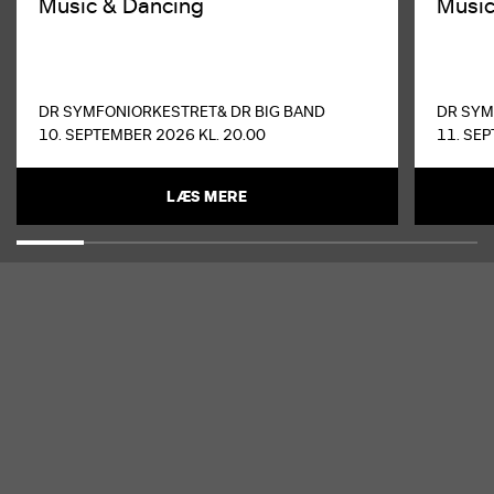
Music & Dancing
Music
DR SYMFONIORKESTRET
& DR BIG BAND
DR SYM
10. SEPTEMBER 2026 KL. 20.00
11. SEP
LÆS MERE