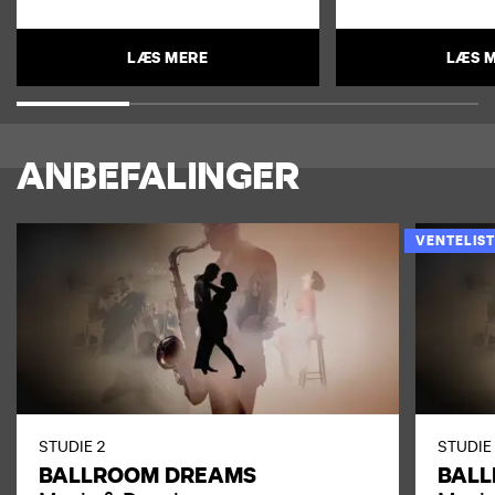
LÆS MERE
LÆS 
ANBEFALINGER
VENTELIST
STUDIE 2
STUDIE
BALLROOM DREAMS
BAL