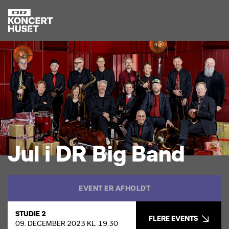
J
u
l
i
D
R
B
i
g
B
a
n
d
EVENT ER AFHOLDT
STUDIE 2
FLERE EVENTS
09. DECEMBER 2023 KL. 19.30