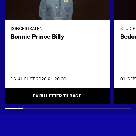
KONCERTSALEN
STUDIE
Bonnie Prince Billy
Bedo
16. AUGUST 2026 KL. 20.00
01. SEP
FÅ BILLETTER TILBAGE