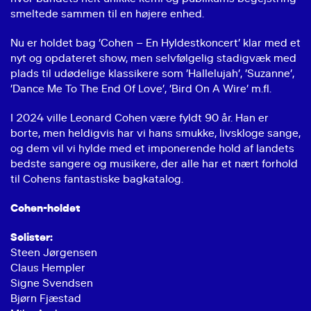
smeltede sammen til en højere enhed.
Nu er holdet bag ’Cohen – En Hyldestkoncert’ klar med et
nyt og opdateret show, men selvfølgelig stadigvæk med
plads til udødelige klassikere som ’Hallelujah’, ’Suzanne’,
’Dance Me To The End Of Love’, ’Bird On A Wire’ m.fl.
I 2024 ville Leonard Cohen være fyldt 90 år. Han er
borte, men heldigvis har vi hans smukke, livskloge sange,
og dem vil vi hylde med et imponerende hold af landets
bedste sangere og musikere, der alle har et nært forhold
til Cohens fantastiske bagkatalog.
Cohen-holdet
Solister:
Steen Jørgensen
Claus Hempler
Signe Svendsen
Bjørn Fjæstad