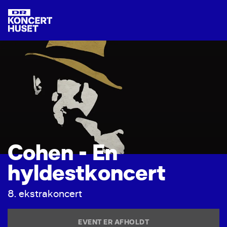
C
o
h
e
n
-
E
n
h
y
l
d
e
s
t
k
o
n
c
e
r
t
8
.
e
k
s
t
r
a
k
o
n
c
e
r
t
EVENT ER AFHOLDT