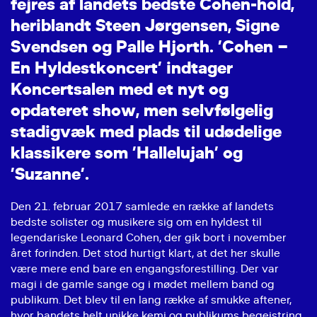
f
e
j
r
e
s
a
f
l
a
n
d
e
t
s
b
e
d
s
t
e
C
o
h
e
n
-
h
o
l
d
,
h
e
r
i
b
l
a
n
d
t
S
t
e
e
n
J
ø
r
g
e
n
s
e
n
,
S
i
g
n
e
S
v
e
n
d
s
e
n
o
g
P
a
l
l
e
H
j
o
r
t
h
.
’
C
o
h
e
n
–
E
n
H
y
l
d
e
s
t
k
o
n
c
e
r
t
’
i
n
d
t
a
g
e
r
K
o
n
c
e
r
t
s
a
l
e
n
m
e
d
e
t
n
y
t
o
g
o
p
d
a
t
e
r
e
t
s
h
o
w
,
m
e
n
s
e
l
v
f
ø
l
g
e
l
i
g
s
t
a
d
i
g
v
æ
k
m
e
d
p
l
a
d
s
t
i
l
u
d
ø
d
e
l
i
g
e
k
l
a
s
s
i
k
e
r
e
s
o
m
’
H
a
l
l
e
l
u
j
a
h
’
o
g
’
S
u
z
a
n
n
e
’
.
Den 21. februar 2017 samlede en række af landets
bedste solister og musikere sig om en hyldest til
legendariske Leonard Cohen, der gik bort i november
året forinden. Det stod hurtigt klart, at det her skulle
være mere end bare en engangsforestilling. Der var
magi i de gamle sange og i mødet mellem band og
publikum. Det blev til en lang række af smukke aftener,
hvor bandets helt unikke kemi og publikums begejstring