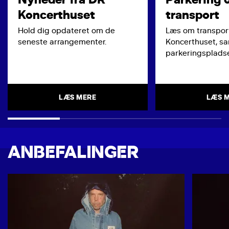
Koncerthuset
transport
Hold dig opdateret om de
Læs om transport
seneste arrangementer.
Koncerthuset, s
parkeringspladse
LÆS MERE
LÆS 
ANBEFALINGER