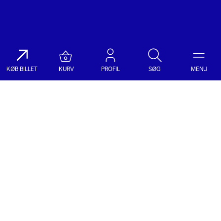
KØB BILLET
KURV
PROFIL
SØG
MENU
Søg på DR Koncerthuset
Genre
Dato
Vælg Genre
Vælg Dato
Nyhedsbrev
Populære søgninger
TILMELD NYHEDSBREV