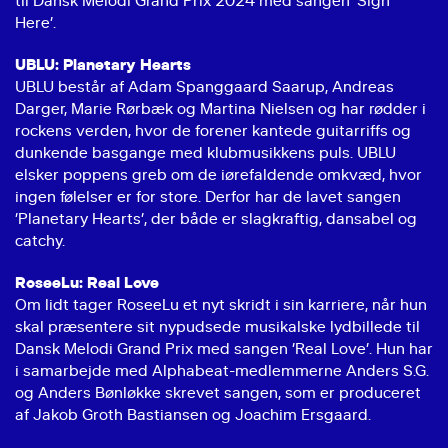
til Dansk Melodi Grand Prix 2024 med sangen ’Sign
Here’.
UBLU: Planetary Hearts
UBLU består af Adam Spanggaard Saarup, Andreas
Darger, Marie Rørbæk og Martina Nielsen og har rødder i
rockens verden, hvor de forener kantede guitarriffs og
dunkende basgange med klubmusikkens puls. UBLU
elsker poppens greb om de iørefaldende omkvæd, hvor
ingen følelser er for store. Derfor har de lavet sangen
’Planetary Hearts’, der både er slagkraftig, dansabel og
catchy.
RoseeLu: Real Love
Om lidt tager RoseeLu et nyt skridt i sin karriere, når hun
skal præsentere sit nypudsede musikalske lydbillede til
Dansk Melodi Grand Prix med sangen ’Real Love’. Hun har
i samarbejde med Alphabeat-medlemmerne Anders S.G.
og Anders Bønløkke skrevet sangen, som er produceret
af Jakob Groth Bastiansen og Joachim Ersgaard.