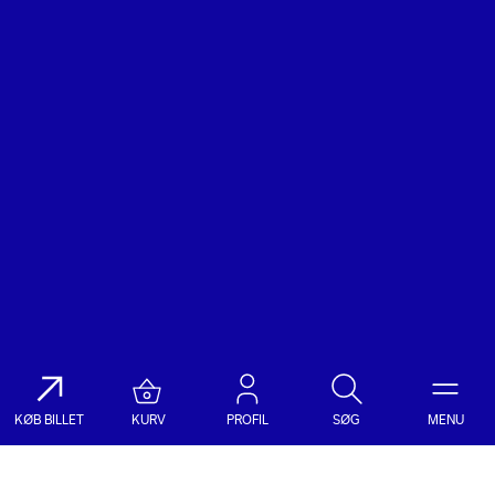
KØB BILLET
KURV
PROFIL
SØG
MENU
Søg på DR Koncerthuset