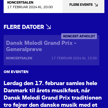
KONCERTSALEN
FLERE EVENTS
17. FEBRUAR 2024 KL. 20.00
FLERE DATOER
KONCERT AFHOLDT
Dansk Melodi Grand Prix -
Generalprøve
KONCERTSALEN
17. FEBRUAR 2024 KL. 15.00
OM EVENTEN
L
ø
r
d
a
g
d
e
n
1
7
.
f
e
b
r
u
a
r
s
a
m
l
e
s
h
e
l
e
D
a
n
m
a
r
k
t
i
l
å
r
e
t
s
m
u
s
i
k
f
e
s
t
,
n
å
r
D
a
n
s
k
M
e
l
o
d
i
G
r
a
n
d
P
r
i
x
t
r
a
d
i
t
i
o
n
e
n
t
r
o
f
e
j
r
e
r
d
e
n
d
a
n
s
k
e
m
u
s
i
k
m
e
d
e
t