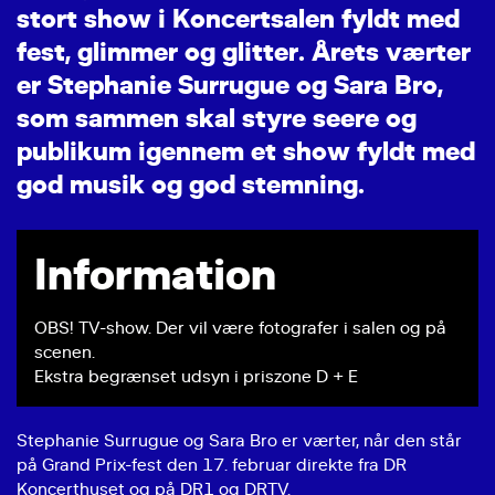
s
t
o
r
t
s
h
o
w
i
K
o
n
c
e
r
t
s
a
l
e
n
f
y
l
d
t
m
e
d
f
e
s
t
,
g
l
i
m
m
e
r
o
g
g
l
i
t
t
e
r
.
Å
r
e
t
s
v
æ
r
t
e
r
e
r
S
t
e
p
h
a
n
i
e
S
u
r
r
u
g
u
e
o
g
S
a
r
a
B
r
o
,
s
o
m
s
a
m
m
e
n
s
k
a
l
s
t
y
r
e
s
e
e
r
e
o
g
p
u
b
l
i
k
u
m
i
g
e
n
n
e
m
e
t
s
h
o
w
f
y
l
d
t
m
e
d
g
o
d
m
u
s
i
k
o
g
g
o
d
s
t
e
m
n
i
n
g
.
Information
OBS! TV-show. Der vil være fotografer i salen og på
scenen.
Ekstra begrænset udsyn i priszone D + E
Stephanie Surrugue og Sara Bro er værter, når den står
på Grand Prix-fest den 17. februar direkte fra DR
Koncerthuset og på DR1 og DRTV.