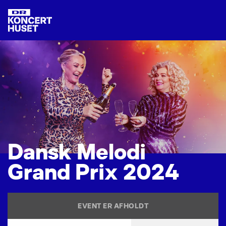
D
a
n
s
k
M
e
l
o
d
i
G
r
a
n
d
P
r
i
x
2
0
2
4
EVENT ER AFHOLDT