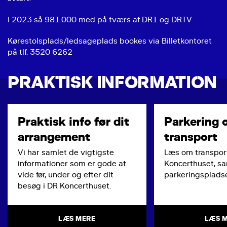
I 2023 så 981.000 med på tværs af DR1 og DRTV
Kørestolsplads/ledsageplads bookes via Billetkontoret
på tlf. 3520 6262
PRAKTISK INFORMATION
Praktisk info før dit
Parkering 
arrangement
transport
Vi har samlet de vigtigste
Læs om transport
informationer som er gode at
Koncerthuset, s
vide før, under og efter dit
parkeringspladse
besøg i DR Koncerthuset.
LÆS MERE
LÆS 