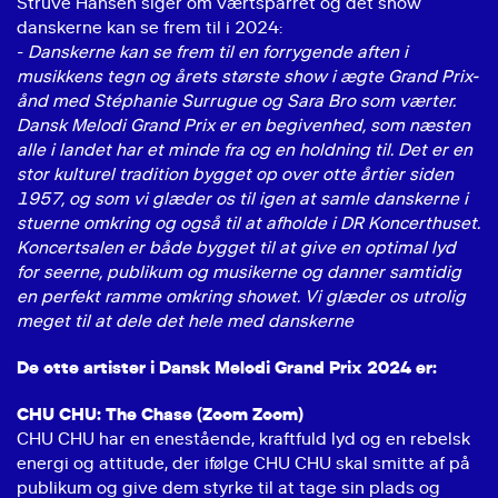
Struve Hansen siger om værtsparret og det show
danskerne kan se frem til i 2024:
-
Danskerne kan se frem til en forrygende aften i
musikkens tegn og årets største show i ægte Grand Prix-
ånd med Stéphanie Surrugue og Sara Bro som værter.
Dansk Melodi Grand Prix er en begivenhed, som næsten
alle i landet har et minde fra og en holdning til. Det er en
stor kulturel tradition bygget op over otte årtier siden
1957, og som vi glæder os til igen at samle danskerne i
stuerne omkring og også til at afholde i DR Koncerthuset.
Koncertsalen er både bygget til at give en optimal lyd
for seerne, publikum og musikerne og danner samtidig
en perfekt ramme omkring showet. Vi glæder os utrolig
meget til at dele det hele med danskerne
De otte artister i Dansk Melodi Grand Prix 2024 er:
CHU CHU: The Chase (Zoom Zoom)
CHU CHU har en enestående, kraftfuld lyd og en rebelsk
energi og attitude, der ifølge CHU CHU skal smitte af på
publikum og give dem styrke til at tage sin plads og