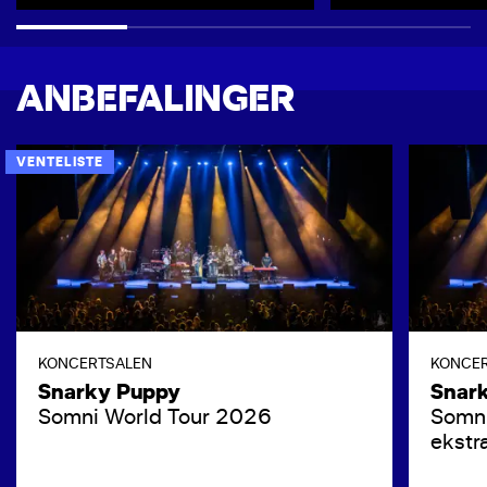
ANBEFALINGER
VENTELISTE
KONCERTSALEN
KONCE
Snarky Puppy
Snar
Somni World Tour 2026
Somni
ekstr