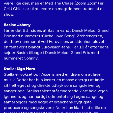
være lige den, man er. Med The Chase (Zoom Zoom) er
CHU CHU klar til at levere en magtdemonstration af et
show.
Basim: Johnny
I år er det ti år siden, at Basim vandt Dansk Melodi Grand
Prix med nummeret ’Cliche Love Song’. Ørehængeren,
der blev nummer ni ved Eurovision, er sidenhen blevet
en fanfavorit blandt Eurovision-fans. Her 10 år efter hans
sejr er Basim tilbage i Dansk Melodi Grand Prix med
nummeret ’Johnny’.
Stella: Sign Here
Stella er vokset op i Assens med en drøm om at lave
musik. Derfor har hun kastet en masse energi i at finde
sit helt eget rå og direkte udtryk som sangskriver og
sangerinde. Stellas talent står tindrende klart hele vejen
igennem, og har hurtigt udmøntet sig i egne sange og
samarbejder med nogle af branchens dygtigste
producere og sangskrivere. Nu er hun klar til at stille op