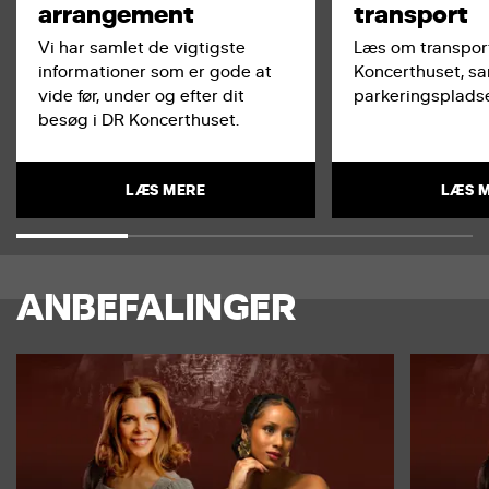
arrangement
transport
Vi har samlet de vigtigste
Læs om transport
informationer som er gode at
Koncerthuset, s
vide før, under og efter dit
parkeringspladse
besøg i DR Koncerthuset.
LÆS MERE
LÆS 
ANBEFALINGER