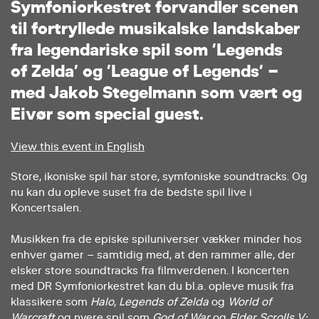
S
y
m
f
o
n
i
o
r
k
e
s
t
r
e
t
f
o
r
v
a
n
d
l
e
r
s
c
e
n
e
n
t
i
l
f
o
r
t
r
y
l
l
e
d
e
m
u
s
i
k
a
l
s
k
e
l
a
n
d
s
k
a
b
e
r
f
r
a
l
e
g
e
n
d
a
r
i
s
k
e
s
p
i
l
s
o
m
’
L
e
g
e
n
d
s
o
f
Z
e
l
d
a
’
o
g
’
L
e
a
g
u
e
o
f
L
e
g
e
n
d
s
’
–
m
e
d
J
a
k
o
b
S
t
e
g
e
l
m
a
n
n
s
o
m
v
æ
r
t
o
g
E
i
v
ø
r
s
o
m
s
p
e
c
i
a
l
g
u
e
s
t
.
View this event in English
Store, ikoniske spil har store, symfoniske soundtracks. Og
nu kan du opleve suset fra de bedste spil live i
Koncertsalen.
Musikken fra de episke spiluniverser vækker minder hos
enhver gamer – samtidig med, at den rammer alle, der
elsker store soundtracks fra filmverdenen. I koncerten
med DR Symfoniorkestret kan du bl.a. opleve musik fra
klassikere som
Halo
,
Legends of Zelda
og
World of
Warcraft
og nyere spil som
God of War
og
Elder Scrolls V: