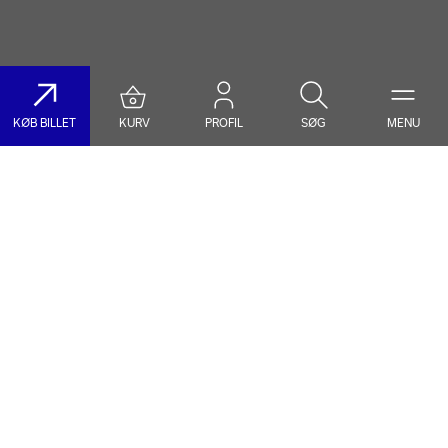
KØB BILLET
KURV
PROFIL
SØG
MENU
Søg på DR Koncerthuset
Genre
Dato
Vælg Genre
Vælg Dato
Nyhedsbrev
Populære søgninger
TILMELD NYHEDSBREV