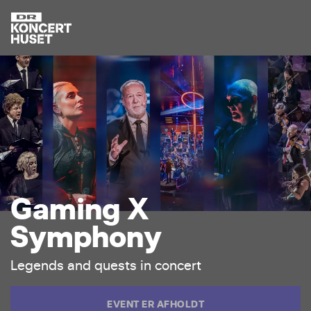
G
a
m
i
n
g
X
S
y
m
p
h
o
n
y
L
e
g
e
n
d
s
a
n
d
q
u
e
s
t
s
i
n
c
o
n
c
e
r
t
EVENT ER AFHOLDT