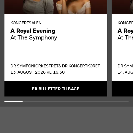
KONCERTSALEN
KONCE
A Royal Evening
A Roy
At The Symphony
At T
DR SYMFONIORKESTRET
& DR KONCERTKORET
DR SYM
13. AUGUST 2026 KL. 19.30
14. AUG
FÅ BILLETTER TILBAGE