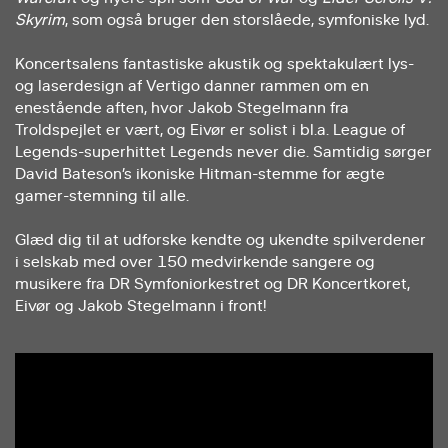
Skyrim
, som også bruger den storslåede, symfoniske lyd.
Koncertsalens fantastiske akustik og spektakulært lys-
og laserdesign af Vertigo danner rammen om en
enestående aften, hvor Jakob Stegelmann fra
Troldspejlet er vært, og Eivør er solist i bl.a. League of
Legends-superhittet Legends never die. Samtidig sørger
David Bateson’s ikoniske Hitman-stemme for ægte
gamer-stemning til alle.
Glæd dig til at udforske kendte og ukendte spilverdener
i selskab med over 150 medvirkende sangere og
musikere fra DR Symfoniorkestret og DR Koncertkoret,
Eivør og Jakob Stegelmann i front!