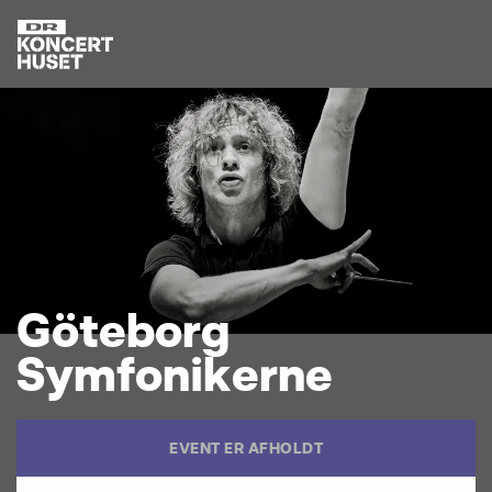
G
ö
t
e
b
o
r
g
S
y
m
f
o
n
i
k
e
r
n
e
EVENT ER AFHOLDT