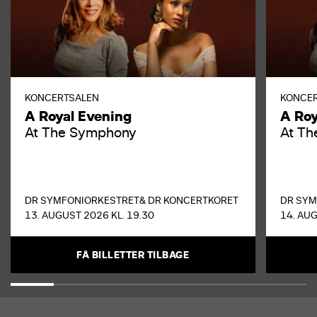
KONCERTSALEN
KONCE
A Royal Evening
A Roy
At The Symphony
At T
DR SYMFONIORKESTRET
& DR KONCERTKORET
DR SYM
13. AUGUST 2026 KL. 19.30
14. AUG
FÅ BILLETTER TILBAGE