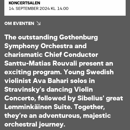
KONCERTSALEN
14. SEPTEMBER 2024 KL. 14.00
OM EVENTEN
T
h
e
o
u
t
s
t
a
n
d
i
n
g
G
o
t
h
e
n
b
u
r
g
S
y
m
p
h
o
n
y
O
r
c
h
e
s
t
r
a
a
n
d
c
h
a
r
i
s
m
a
t
i
c
C
h
i
e
f
C
o
n
d
u
c
t
o
r
S
a
n
t
t
u
-
M
a
t
i
a
s
R
o
u
v
a
l
i
p
r
e
s
e
n
t
a
n
e
x
c
i
t
i
n
g
p
r
o
g
r
a
m
.
Y
o
u
n
g
S
w
e
d
i
s
h
v
i
o
l
i
n
i
s
t
A
v
a
B
a
h
a
r
i
s
o
l
o
s
i
n
S
t
r
a
v
i
n
s
k
y
'
s
d
a
n
c
i
n
g
V
i
o
l
i
n
C
o
n
c
e
r
t
o
,
f
o
l
l
o
w
e
d
b
y
S
i
b
e
l
i
u
s
'
g
r
e
a
t
L
e
m
m
i
n
k
ä
i
n
e
n
S
u
i
t
e
.
T
o
g
e
t
h
e
r
,
t
h
e
y
’
r
e
a
n
a
d
v
e
n
t
u
r
o
u
s
,
m
a
j
e
s
t
i
c
o
r
c
h
e
s
t
r
a
l
j
o
u
r
n
e
y
.