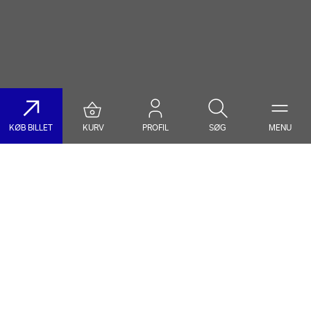
KØB BILLET
KURV
PROFIL
SØG
MENU
Søg på DR Koncerthuset
Genre
Dato
Vælg Genre
Vælg Dato
Nyhedsbrev
Populære søgninger
TILMELD NYHEDSBREV