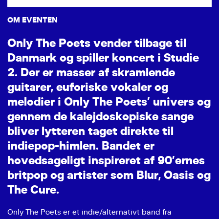
OM EVENTEN
O
n
l
y
T
h
e
P
o
e
t
s
v
e
n
d
e
r
t
i
l
b
a
g
e
t
i
l
D
a
n
m
a
r
k
o
g
s
p
i
l
l
e
r
k
o
n
c
e
r
t
i
S
t
u
d
i
e
2
.
D
e
r
e
r
m
a
s
s
e
r
a
f
s
k
r
a
m
l
e
n
d
e
g
u
i
t
a
r
e
r
,
e
u
f
o
r
i
s
k
e
v
o
k
a
l
e
r
o
g
m
e
l
o
d
i
e
r
i
O
n
l
y
T
h
e
P
o
e
t
s
’
u
n
i
v
e
r
s
o
g
g
e
n
n
e
m
d
e
k
a
l
e
j
d
o
s
k
o
p
i
s
k
e
s
a
n
g
e
b
l
i
v
e
r
l
y
t
t
e
r
e
n
t
a
g
e
t
d
i
r
e
k
t
e
t
i
l
i
n
d
i
e
p
o
p
-
h
i
m
l
e
n
.
B
a
n
d
e
t
e
r
h
o
v
e
d
s
a
g
e
l
i
g
t
i
n
s
p
i
r
e
r
e
t
a
f
9
0
’
e
r
n
e
s
b
r
i
t
p
o
p
o
g
a
r
t
i
s
t
e
r
s
o
m
B
l
u
r
,
O
a
s
i
s
o
g
T
h
e
C
u
r
e
.
Only The Poets er et indie/alternativt band fra