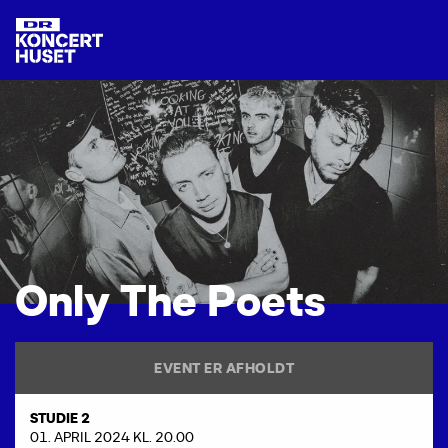
O
n
l
y
T
h
e
P
o
e
t
s
EVENT ER AFHOLDT
STUDIE 2
01. APRIL 2024 KL. 20.00