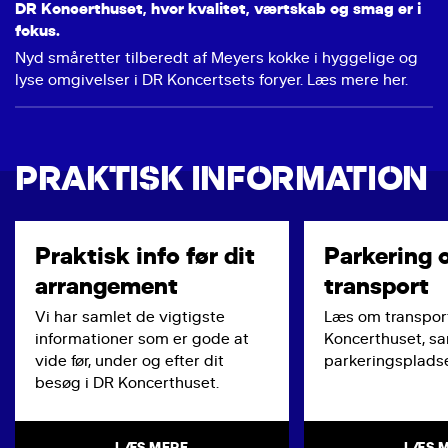
DR Koncerthuset, hvor kvalitet, værtskab og smag er i
fokus.
Nyd småretter tilberedt af Meyers kokke i hyggelige og
lyse omgivelser i DR Koncertsets foryer. Læs mere her.
PRAKTISK INFORMATION
Praktisk info før dit
Parkering 
arrangement
transport
Vi har samlet de vigtigste
Læs om transport
informationer som er gode at
Koncerthuset, s
vide før, under og efter dit
parkeringspladse
besøg i DR Koncerthuset.
LÆS MERE
LÆS 