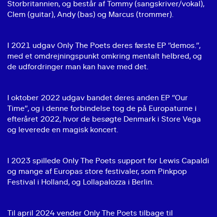
Storbritannien, og består af Tommy (sangskriver/vokal),
Clem (guitar), Andy (bas) og Marcus (trommer).
I 2021 udgav Only The Poets deres første EP ’’demos.’’,
med et omdrejningspunkt omkring mentalt helbred, og
de udfordringer man kan have med det.
I oktober 2022 udgav bandet deres anden EP ’’Our
Time’’, og i denne forbindelse tog de på Europaturne i
efteråret 2022, hvor de besøgte Denmark i Store Vega
og leverede en magisk koncert.
I 2023 spillede Only The Poets support for Lewis Capaldi
og mange af Europas store festivaler, som Pinkpop
Festival i Holland, og Lollapalozza i Berlin.
Til april 2024 vender Only The Poets tilbage til