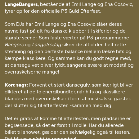
LangeBangers
, bestående af Emil Lange og Ena Cosovic,
fyrer op for den officielle P3 Guld Efterfest.
Som DJs har Emil Lange og Ena Cosovic slået deres
navne fast på alt fra danske klubber til skiferier og de
største scener. Som faste værter på P3-programmerne
Bangers
og
Langefredag
sikrer de altid den helt rette
stemning og den perfekte balance mellem lækre hits og
kæmpe klassikere. Og sammen kan du godt regne med,
at dansegulvet bliver fyldt, sangene svære at modstå og
overraskelserne mange!
Kort sagt:
Forvent et stort dansegulv, som kærligt bliver
dikteret af de to energibundter, når hits og klassikere
blandes med overraskelser i form af musikalske gæster,
der slutter sig til efterfesten -sammen med dig.
Det er gratis at komme til efterfesten, men pladserne er
begrænsede, så det er først til mølle. Har du allerede
billet til showet, gælder den selvfølgelig også til festen.
Det bliver
a night to remember
!