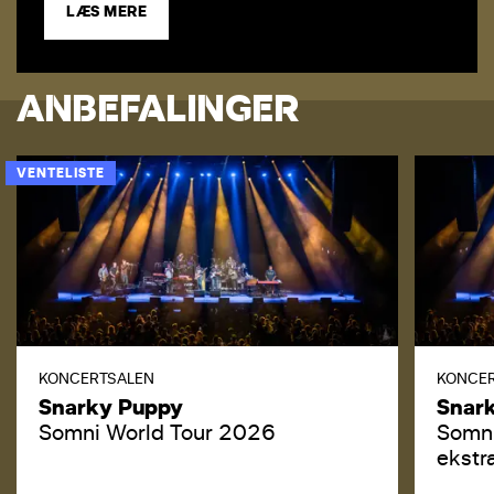
LÆS MERE
ANBEFALINGER
VENTELISTE
KONCERTSALEN
KONCE
Snarky Puppy
Snar
Somni World Tour 2026
Somni
ekstr