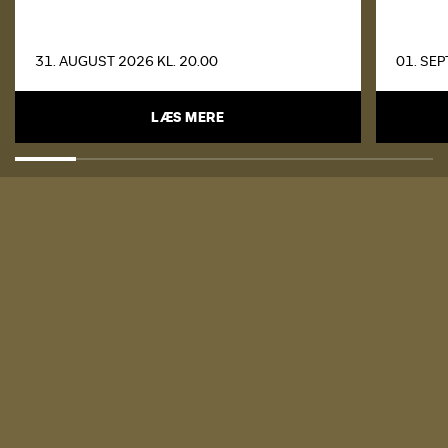
31. AUGUST 2026 KL. 20.00
01. SEP
LÆS MERE