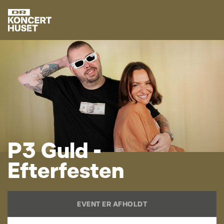
P
3
G
u
l
d
-
E
f
t
e
r
f
e
s
t
e
n
EVENT ER AFHOLDT