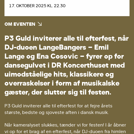
17. OKTOBER 2025 KL. 22.30
OM EVENTEN
P
3
G
u
l
d
i
n
v
i
t
e
r
e
r
a
l
l
e
t
i
l
e
f
t
e
r
f
e
s
t
,
n
å
r
D
J
-
d
u
o
e
n
L
a
n
g
e
B
a
n
g
e
r
s
–
E
m
i
l
L
a
n
g
e
o
g
E
n
a
C
o
s
o
v
i
c
–
f
y
r
e
r
o
p
f
o
r
d
a
n
s
e
g
u
l
v
e
t
i
D
R
K
o
n
c
e
r
t
h
u
s
e
t
m
e
d
u
i
m
o
d
s
t
å
e
l
i
g
e
h
i
t
s
,
k
l
a
s
s
i
k
e
r
e
o
g
o
v
e
r
r
a
s
k
e
l
s
e
r
i
f
o
r
m
a
f
m
u
s
i
k
a
l
s
k
e
g
æ
s
t
e
r
,
d
e
r
s
l
u
t
t
e
r
s
i
g
t
i
l
f
e
s
t
e
n
.
P3 Guld inviterer alle til efterfest for at fejre årets
største, bedste og sjoveste aften i dansk musik.
Når kameralyset slukkes, tænder vi for festen! I år åbner
vi op for et brag af en efterfest, når DJ-duoen fra himlen