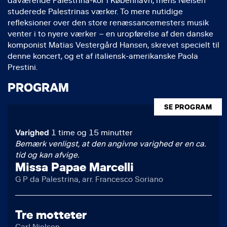
daværende Palestrina-kor i København, mens Nielsen
studerede Palestrinas værker. To mere nutidige
refleksioner over den store renæssancemesters musik
venter i to nyere værker – en uropførelse af den danske
komponist Matias Vestergård Hansen, skrevet specielt til
denne koncert, og et af italiensk-amerikanske Paola
Prestini.
PROGRAM
SE PROGRAM
Varighed
1 time og 15 minutter
Bemærk venligst, at den angivne varighed er en ca.
tid og kan afvige.
Missa Papae Marcelli
G P da Palestrina, arr. Francesco Soriano
Tre motteter
Carl Nielsen