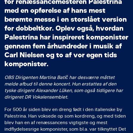
f
o
r
r
e
n
æ
s
s
a
n
c
e
m
e
s
t
e
r
e
n
P
a
l
e
s
t
r
i
n
a
m
e
d
e
n
o
p
f
ø
r
e
l
s
e
a
f
h
a
n
s
m
e
s
t
b
e
r
ø
m
t
e
m
e
s
s
e
i
e
n
s
t
o
r
s
l
å
e
t
v
e
r
s
i
o
n
f
o
r
d
o
b
b
e
l
t
k
o
r
.
O
p
l
e
v
o
g
s
å
,
h
v
o
r
d
a
n
P
a
l
e
s
t
r
i
n
a
h
a
r
i
n
s
p
i
r
e
r
e
t
k
o
m
p
o
n
i
s
t
e
r
g
e
n
n
e
m
f
e
m
å
r
h
u
n
d
r
e
d
e
r
i
m
u
s
i
k
a
f
C
a
r
l
N
i
e
l
s
e
n
o
g
t
o
a
f
v
o
r
e
g
e
n
t
i
d
s
k
o
m
p
o
n
i
s
t
e
r
.
OBS Dirigenten Martina Batič har desværre måttet
melde afbud til denne koncert. Hun erstattes af den
tyske dirigent Alexander Lüken, som også tidligere har
dirigeret DR Vokalensemblet.
For 500 år siden blev en dreng født i den italienske by
Palestrina. Han voksede op som kordreng, og med tiden
blev han en af renæssancens vigtigste og mest
indflydelsesrige komponister, som bl.a. var tilknyttet Det