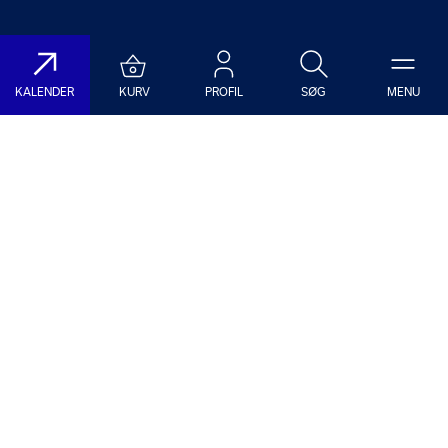
KALENDER
KURV
PROFIL
SØG
MENU
Søg på DR Koncerthuset
Genre
Dato
Vælg Genre
Vælg Dato
Nyhedsbrev
Populære søgninger
TILMELD NYHEDSBREV