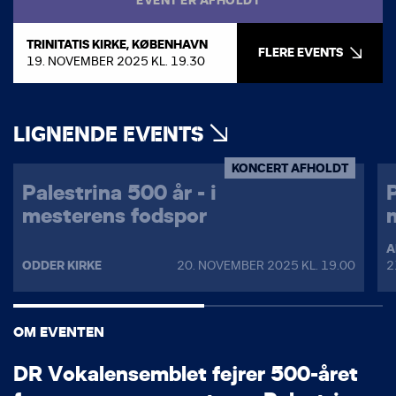
TRINITATIS KIRKE, KØBENHAVN
FLERE EVENTS
19. NOVEMBER 2025 KL. 19.30
LIGNENDE EVENTS
KONCERT AFHOLDT
Palestrina 500 år - i
P
mesterens fodspor
A
ODDER KIRKE
20. NOVEMBER 2025 KL. 19.00
2
OM EVENTEN
D
R
V
o
k
a
l
e
n
s
e
m
b
l
e
t
f
e
j
r
e
r
5
0
0
-
å
r
e
t