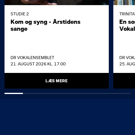
STUDIE 2
TRINIT
Kom og syng - Årstidens
En s
sange
Voka
DR VOKALENSEMBLET
DR VOK
21. AUGUST 2026 KL. 17.00
25. AUG
LÆS MERE