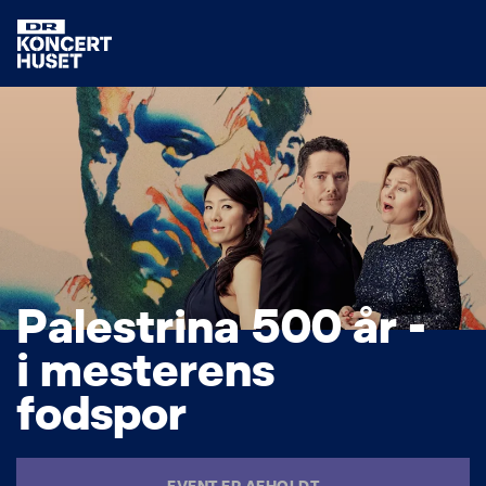
P
a
l
e
s
t
r
i
n
a
5
0
0
å
r
-
i
m
e
s
t
e
r
e
n
s
f
o
d
s
p
o
r
EVENT ER AFHOLDT