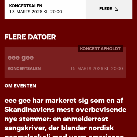
KONCERTSALEN
FLERE
13. MARTS 2026 KL. 20.00
FLERE DATOER
KONCERT AFHOLDT
eee gee
KONCERTSALEN
15. MARTS 2026 KL. 20.00
OM EVENTEN
e
e
e
g
e
e
h
a
r
m
a
r
k
e
r
e
t
s
i
g
s
o
m
e
n
a
f
S
k
a
n
d
i
n
a
v
i
e
n
s
m
e
s
t
o
v
e
r
b
e
v
i
s
e
n
d
e
n
y
e
s
t
e
m
m
e
r
:
e
n
a
n
m
e
l
d
e
r
r
o
s
t
s
a
n
g
s
k
r
i
v
e
r
,
d
e
r
b
l
a
n
d
e
r
n
o
r
d
i
s
k
p
o
p
m
e
l
a
n
k
o
l
i
m
e
d
v
a
r
m
a
m
e
r
i
c
a
n
a
,