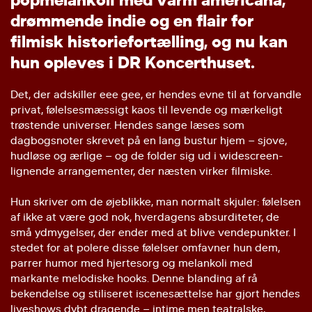
d
r
ø
m
m
e
n
d
e
i
n
d
i
e
o
g
e
n
f
l
a
i
r
f
o
r
f
i
l
m
i
s
k
h
i
s
t
o
r
i
e
f
o
r
t
æ
l
l
i
n
g
,
o
g
n
u
k
a
n
h
u
n
o
p
l
e
v
e
s
i
D
R
K
o
n
c
e
r
t
h
u
s
e
t
.
Det, der adskiller eee gee, er hendes evne til at forvandle
privat, følelsesmæssigt kaos til levende og mærkeligt
trøstende universer. Hendes sange læses som
dagbogsnoter skrevet på en lang bustur hjem – sjove,
hudløse og ærlige – og de folder sig ud i widescreen-
lignende arrangementer, der næsten virker filmiske.
Hun skriver om de øjeblikke, man normalt skjuler: følelsen
af ikke at være god nok, hverdagens absurditeter, de
små ydmygelser, der ender med at blive vendepunkter. I
stedet for at polere disse følelser omfavner hun dem,
parrer humor med hjertesorg og melankoli med
markante melodiske hooks. Denne blanding af rå
bekendelse og stiliseret iscenesættelse har gjort hendes
liveshows dybt dragende – intime men teatralske,