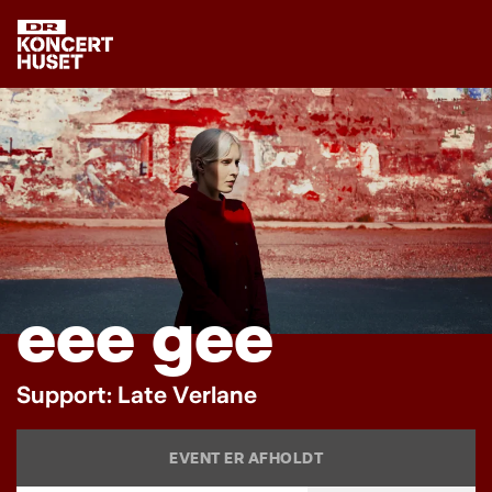
e
e
e
g
e
e
S
u
p
p
o
r
t
:
L
a
t
e
V
e
r
l
a
n
e
EVENT ER AFHOLDT