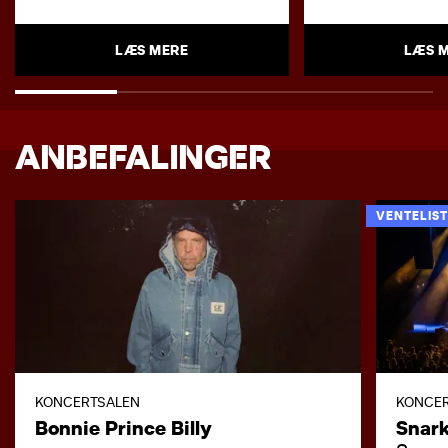
LÆS MERE
LÆS 
ANBEFALINGER
VENTELIST
KONCERTSALEN
KONCE
Bonnie Prince Billy
Snar