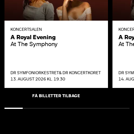
KONCERTSALEN
KONCE
A Royal Evening
A Roy
At The Symphony
At T
DR SYMFONIORKESTRET
& DR KONCERTKORET
DR SYM
13. AUGUST 2026 KL. 19.30
14. AUG
FÅ BILLETTER TILBAGE