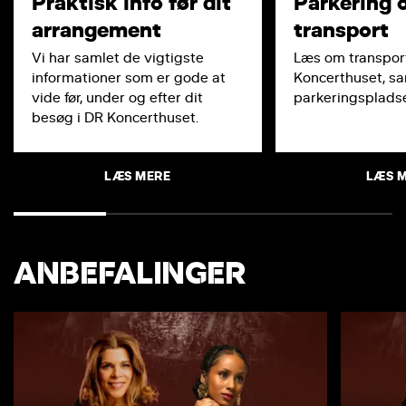
Praktisk info før dit
Parkering 
arrangement
transport
Vi har samlet de vigtigste
Læs om transport
informationer som er gode at
Koncerthuset, s
vide før, under og efter dit
parkeringspladse
besøg i DR Koncerthuset.
LÆS MERE
LÆS 
ANBEFALINGER