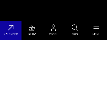
KALENDER
KURV
PROFIL
SØG
MENU
Søg på DR Koncerthuset
Genre
Dato
Vælg Genre
Vælg Dato
Nyhedsbrev
Populære søgninger
TILMELD NYHEDSBREV