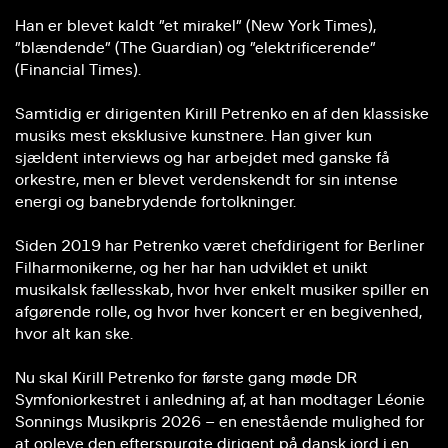
Han er blevet kaldt ”et mirakel” (New York Times),
”blændende” (The Guardian) og ”elektrificerende”
(Financial Times).
Samtidig er dirigenten Kirill Petrenko en af den klassiske
musiks mest eksklusive kunstnere. Han giver kun
sjældent interviews og har arbejdet med ganske få
orkestre, men er blevet verdenskendt for sin intense
energi og banebrydende fortolkninger.
Siden 2019 har Petrenko været chefdirigent for Berliner
Filharmonikerne, og her har han udviklet et unikt
musikalsk fællesskab, hvor hver enkelt musiker spiller en
afgørende rolle, og hvor hver koncert er en begivenhed,
hvor alt kan ske.
Nu skal Kirill Petrenko for første gang møde DR
Symfoniorkestret i anledning af, at han modtager Léonie
Sonnings Musikpris 2026 – en enestående mulighed for
at opleve den efterspurgte dirigent på dansk jord i en