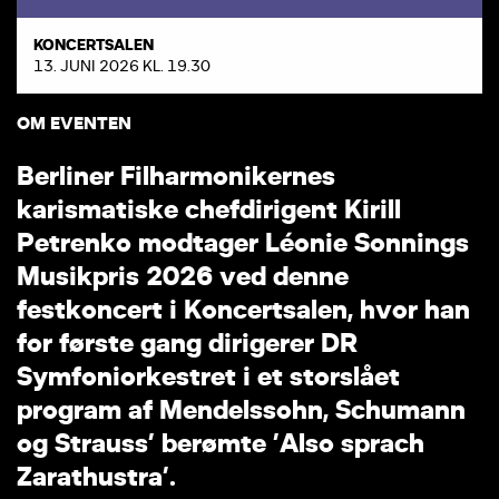
KONCERTSALEN
13. JUNI 2026 KL. 19.30
OM EVENTEN
B
e
r
l
i
n
e
r
F
i
l
h
a
r
m
o
n
i
k
e
r
n
e
s
k
a
r
i
s
m
a
t
i
s
k
e
c
h
e
f
d
i
r
i
g
e
n
t
K
i
r
i
l
l
P
e
t
r
e
n
k
o
m
o
d
t
a
g
e
r
L
é
o
n
i
e
S
o
n
n
i
n
g
s
M
u
s
i
k
p
r
i
s
2
0
2
6
v
e
d
d
e
n
n
e
f
e
s
t
k
o
n
c
e
r
t
i
K
o
n
c
e
r
t
s
a
l
e
n
,
h
v
o
r
h
a
n
f
o
r
f
ø
r
s
t
e
g
a
n
g
d
i
r
i
g
e
r
e
r
D
R
S
y
m
f
o
n
i
o
r
k
e
s
t
r
e
t
i
e
t
s
t
o
r
s
l
å
e
t
p
r
o
g
r
a
m
a
f
M
e
n
d
e
l
s
s
o
h
n
,
S
c
h
u
m
a
n
n
o
g
S
t
r
a
u
s
s
’
b
e
r
ø
m
t
e
’
A
l
s
o
s
p
r
a
c
h
Z
a
r
a
t
h
u
s
t
r
a
’
.