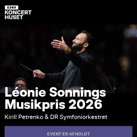
L
é
o
n
i
e
S
o
n
n
i
n
g
s
M
u
s
i
k
p
r
i
s
2
0
2
6
K
i
r
i
l
l
P
e
t
r
e
n
k
o
&
D
R
S
y
m
f
o
n
i
o
r
k
e
s
t
r
e
t
EVENT ER AFHOLDT