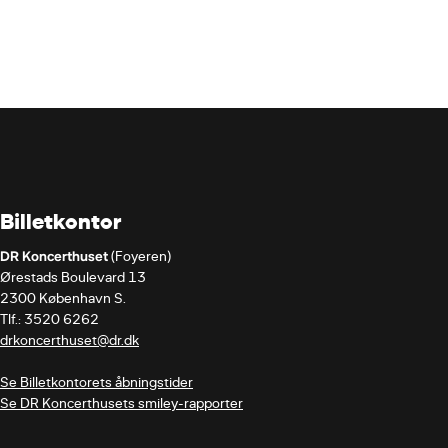
Billetkontor
DR Koncerthuset
 (Foyeren)

Ørestads Boulevard 13

2300 København S.

drkoncerthuset@dr.dk
Se Billetkontorets åbningstider
Se DR Koncerthusets smiley-rapporter