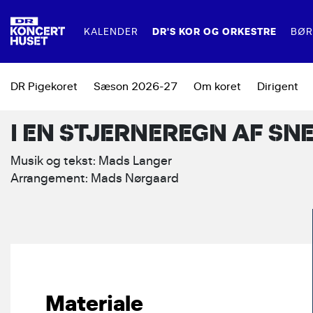
DR'S KOR OG ORKESTRE
KALENDER
BØR
DR Pigekoret
Sæson 2026-27
Om koret
Dirigent
FOR FAMILIER
MAD OG DRIKKE
LEJ DR KONCERTHUSET
FOR SK
R
DR SYMFONIORKESTRET
I EN STJERNEREGN AF SN
DR PIGEKORET
FAMILIEKONCERTER
RESTAURANT KLANG
TIL KONCERTER
SKOLEKO
F
Musik og tekst: Mads Langer
DR BIG BAND
BARER I DR KONCERTHUSET
TIL KONFERENCER OG EVENTS
UNDERVI
Ø
Arrangement: Mads Nørgaard
DR VOKALENSEMBLET
SKOLERN
DR KONCERTKORET
DR KORSKOLEN
Materiale