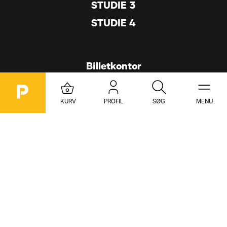
STUDIE 3
STUDIE 4
Billetkontor
DR Koncerthuset
 (Foyeren)

Ørestads Boulevard 13

KURV
PROFIL
SØG
MENU
2300 København S.

drkoncerthuset@dr.dk
Søg på DR Koncerthuset
Se Billetkontorets åbningstider
Se DR Koncerthusets smiley-rapporter
Genre
Dato
Vælg Genre
Vælg Dato
Læs om persondata- og cookiepolitik
Læs om salgs- og leveringsbetingelser