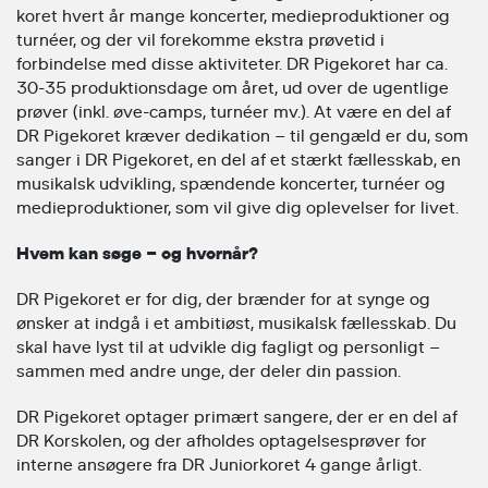
koret hvert år mange koncerter, medieproduktioner og
turnéer, og der vil forekomme ekstra prøvetid i
forbindelse med disse aktiviteter. DR Pigekoret har ca.
30-35 produktionsdage om året, ud over de ugentlige
prøver (inkl. øve-camps, turnéer mv.). At være en del af
DR Pigekoret kræver dedikation – til gengæld er du, som
sanger i DR Pigekoret, en del af et stærkt fællesskab, en
musikalsk udvikling, spændende koncerter, turnéer og
medieproduktioner, som vil give dig oplevelser for livet.
Hvem kan søge – og hvornår?
DR Pigekoret er for dig, der brænder for at synge og
ønsker at indgå i et ambitiøst, musikalsk fællesskab. Du
skal have lyst til at udvikle dig fagligt og personligt –
sammen med andre unge, der deler din passion.
DR Pigekoret optager primært sangere, der er en del af
DR Korskolen, og der afholdes optagelsesprøver for
interne ansøgere fra DR Juniorkoret 4 gange årligt.