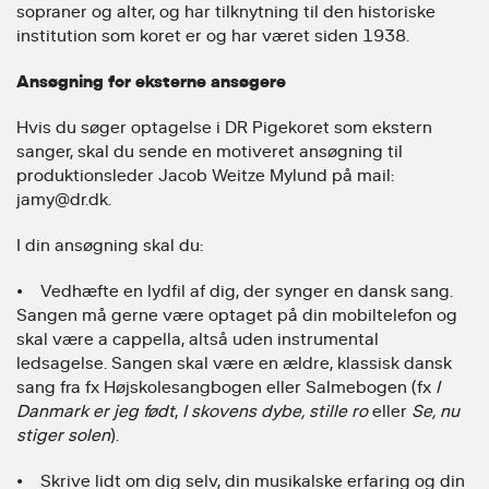
sopraner og alter, og har tilknytning til den historiske
institution som koret er og har været siden 1938.
Ansøgning for eksterne ansøgere
Hvis du søger optagelse i DR Pigekoret som ekstern
sanger, skal du sende en motiveret ansøgning til
produktionsleder Jacob Weitze Mylund på mail:
jamy@dr.dk.
I din ansøgning skal du:
• Vedhæfte en lydfil af dig, der synger en dansk sang.
Sangen må gerne være optaget på din mobiltelefon og
skal være a cappella, altså uden instrumental
ledsagelse. Sangen skal være en ældre, klassisk dansk
sang fra fx Højskolesangbogen eller Salmebogen (fx
I
Danmark er jeg født
,
I skovens dybe, stille ro
eller
Se, nu
stiger solen
).
• Skrive lidt om dig selv, din musikalske erfaring og din