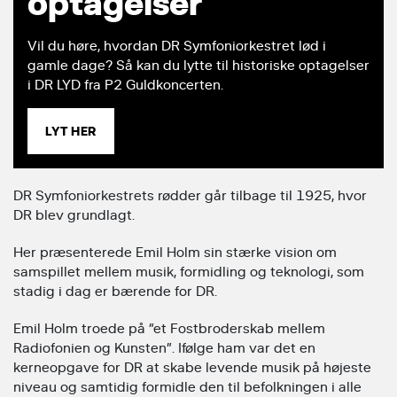
optagelser
Vil du høre, hvordan DR Symfoniorkestret lød i
gamle dage? Så kan du lytte til historiske optagelser
i DR LYD fra P2 Guldkoncerten.
LYT HER
DR Symfoniorkestrets rødder går tilbage til 1925, hvor
DR blev grundlagt.
Her præsenterede Emil Holm sin stærke vision om
samspillet mellem musik, formidling og teknologi, som
stadig i dag er bærende for DR.
Emil Holm troede på ”et Fostbroderskab mellem
Radiofonien og Kunsten”. Ifølge ham var det en
kerneopgave for DR at skabe levende musik på højeste
niveau og samtidig formidle den til befolkningen i alle