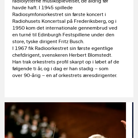
radiolytterne musikoplevelser, de aldrig før
havde haft. I 1945 spillede
Radiosymfoniorkestret sin første koncert i
Radiohusets Koncertsal på Frederiksberg, og i
1950 kom det internationale gennembrud ved
en turné til Edinburgh Festspillene under den
store, tyske dirigent Fritz Busch.
I 1967 fik Radioorkestret sin første egentlige
chefdirigent, svenskeren Herbert Blomstedt.
Han trak orkestrets profil skarpt op i løbet af de
følgende ti år, og i dag er han stadig – som
over 90-årig – en af orkestrets æresdirigenter.