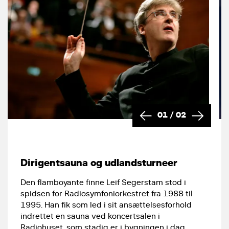
01
/
02
Dirigentsauna og udlandsturneer
Den flamboyante finne Leif Segerstam stod i
spidsen for Radiosymfoniorkestret fra 1988 til
1995. Han fik som led i sit ansættelsesforhold
indrettet en sauna ved koncertsalen i
Radiohuset, som stadig er i bygningen i dag.