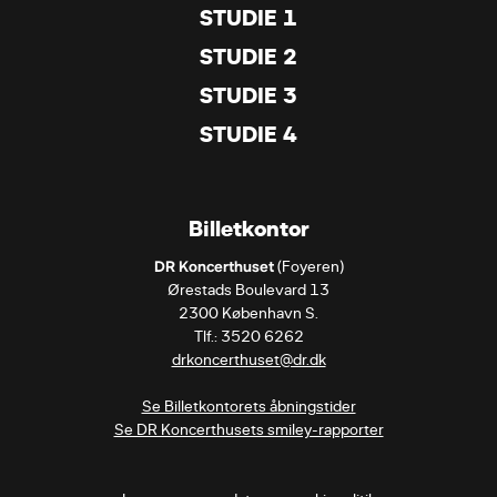
STUDIE 1
STUDIE 2
STUDIE 3
STUDIE 4
Billetkontor
DR Koncerthuset
 (Foyeren)

Ørestads Boulevard 13

2300 København S.

drkoncerthuset@dr.dk
Se Billetkontorets åbningstider
Se DR Koncerthusets smiley-rapporter