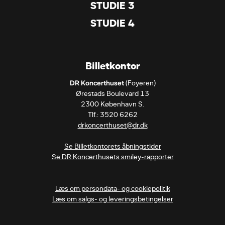
STUDIE 3
STUDIE 4
Billetkontor
DR Koncerthuset
 (Foyeren)

Ørestads Boulevard 13

2300 København S.

drkoncerthuset@dr.dk
Se Billetkontorets åbningstider
Se DR Koncerthusets smiley-rapporter
Læs om persondata- og cookiepolitik
Læs om salgs- og leveringsbetingelser