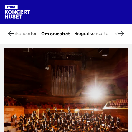
Temakoncerter
Om orkestret
Biografkoncerter
Video &