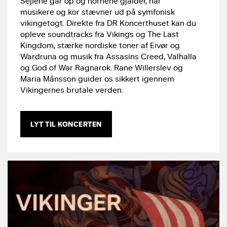
Sejlene går op og hornene gjalder, når
musikere og kor stævner ud på symfonisk
vikingetogt. Direkte fra DR Koncerthuset kan du
opleve soundtracks fra Vikings og The Last
Kingdom, stærke nordiske toner af Eivør og
Wardruna og musik fra Assasins Creed, Valhalla
og God of War Ragnarok. Rane Willerslev og
Maria Månsson guider os sikkert igennem
Vikingernes brutale verden.
LYT TIL KONCERTEN