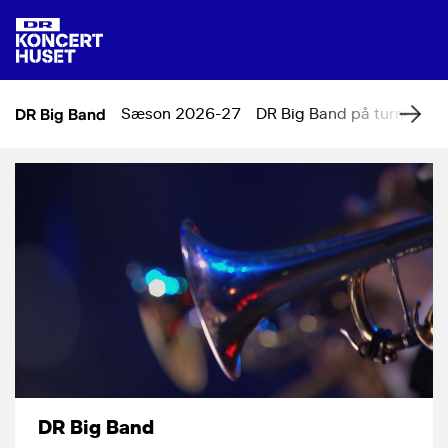
DR Big Band
Sæson 2026-27
DR Big Band på turné
Om
DR Big Band