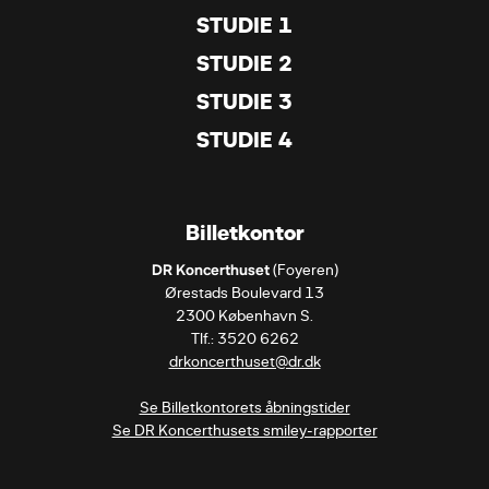
STUDIE 1
STUDIE 2
STUDIE 3
STUDIE 4
Billetkontor
DR Koncerthuset
 (Foyeren)

Ørestads Boulevard 13

2300 København S.

drkoncerthuset@dr.dk
Se Billetkontorets åbningstider
Se DR Koncerthusets smiley-rapporter