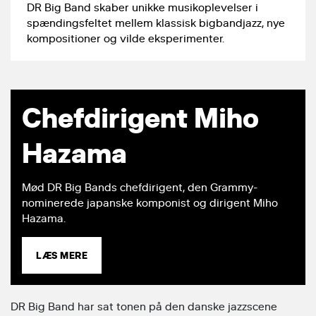
DR Big Band skaber unikke musikoplevelser i
spændingsfeltet mellem klassisk bigbandjazz, nye
kompositioner og vilde eksperimenter.
Chefdirigent Miho
Hazama
Mød DR Big Bands chefdirigent, den Grammy-
nominerede japanske komponist og dirigent Miho
Hazama.
LÆS MERE
DR Big Band har sat tonen på den danske jazzscene