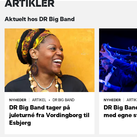
ARTIKLER
Aktuelt hos DR Big Band
NYHEDER
NYHEDER
|
ARTIKEL
•
DR BIG BAND
|
ARTI
DR Big Band tager på
DR Big Ban
juleturné fra Vordingborg til
med egne s
Esbjerg